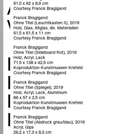
ANDERS
61,5 x 62 x 8,9 cm
Courtesy Franck Bragigand
WOHNEN
Franck Bragigand
Ohne Titel (Leuchtkasten II), 2019
Holz, Glas, Altglas, div. Materialien
61,5 x 61,5 x 11 cm
Courtesy Franck Bragigand
Franck Bragigand
Ohne Titel (Sideboard Rot), 2019
Entwürfe für
Holz, Acryl, Lack
71,5 x 138 x 42,5 cm
Koproduktion Kunstmuseen Krefeld
Courtesy Franck Bragigand
Haus Lange
Franck Bragigand
Ohne Titel (Spiegel), 2019
Haus Esters
Holz, Acryl, Lack, Aluminium
86 x 57 x 2,5 cm
Koproduktion Kunstmuseen Krefeld
Courtesy Franck Bragigand
Krefeld
Franck Bragigand
Ohne Titel (Abdruck grau/blau), 2019
Acryl, Gips
26,2 x 17,3 x 8,3 cm